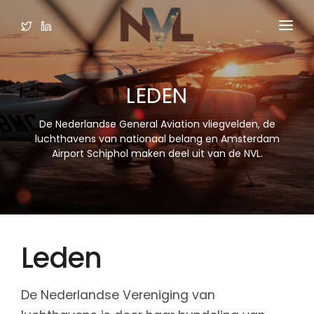
HOME
LEDEN
ORGANISATIE
LEDEN
De Nederlandse General Aviation vliegvelden, de
luchthavens van nationaal belang en Amsterdam
VAKGROEPEN
Airport Schiphol maken deel uit van de NVL.
PUBLICATIES
MEDIA
Leden
LOGIN LEDEN
De Nederlandse Vereniging van