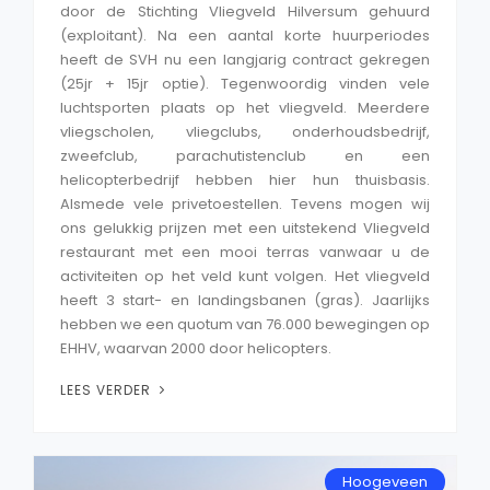
door de Stichting Vliegveld Hilversum gehuurd
(exploitant). Na een aantal korte huurperiodes
heeft de SVH nu een langjarig contract gekregen
(25jr + 15jr optie). Tegenwoordig vinden vele
luchtsporten plaats op het vliegveld. Meerdere
vliegscholen, vliegclubs, onderhoudsbedrijf,
zweefclub, parachutistenclub en een
helicopterbedrijf hebben hier hun thuisbasis.
Alsmede vele privetoestellen. Tevens mogen wij
ons gelukkig prijzen met een uitstekend Vliegveld
restaurant met een mooi terras vanwaar u de
activiteiten op het veld kunt volgen. Het vliegveld
heeft 3 start- en landingsbanen (gras). Jaarlijks
hebben we een quotum van 76.000 bewegingen op
EHHV, waarvan 2000 door helicopters.
LEES VERDER
Hoogeveen