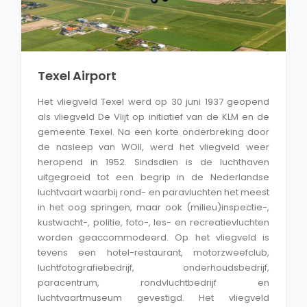
Texel Airport
Het vliegveld Texel werd op 30 juni 1937 geopend
als vliegveld De Vlijt op initiatief van de KLM en de
gemeente Texel. Na een korte onderbreking door
de nasleep van WOII, werd het vliegveld weer
heropend in 1952. Sindsdien is de luchthaven
uitgegroeid tot een begrip in de Nederlandse
luchtvaart waarbij rond- en paravluchten het meest
in het oog springen, maar ook (milieu)inspectie-,
kustwacht-, politie, foto-, les- en recreatievluchten
worden geaccommodeerd. Op het vliegveld is
tevens een hotel-restaurant, motorzweefclub,
luchtfotografiebedrijf, onderhoudsbedrijf,
paracentrum, rondvluchtbedrijf en
luchtvaartmuseum gevestigd. Het vliegveld