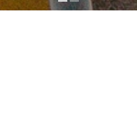
Nederlandse
Vereniging van
Luchthavens
De Nederlandse Vereniging van
Luchthavens (NVL) richt zich op het creëren
van optimale randvoorwaarden voor de
verdere ontwikkeling van de duurzame
luchthavens in Nederland.