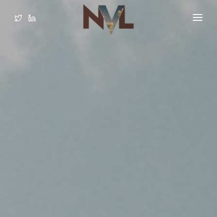
HOME
ORGANISATIE
LEDEN
VAKGROEPEN
PUBLICATIES
MEDIA
LOGIN LEDEN